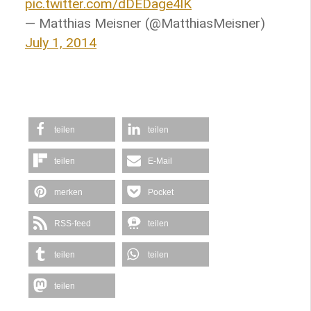
pic.twitter.com/dDEDage4lK
— Matthias Meisner (@MatthiasMeisner)
July 1, 2014
teilen
teilen
teilen
E-Mail
merken
Pocket
RSS-feed
teilen
teilen
teilen
teilen