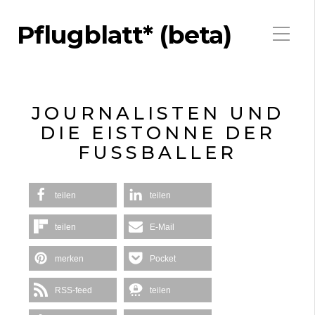
Pflugblatt* (beta)
JOURNALISTEN UND
DIE EISTONNE DER
FUSSBALLER
teilen
teilen
teilen
E-Mail
merken
Pocket
RSS-feed
teilen