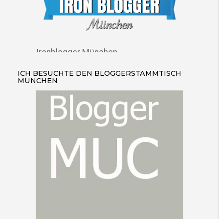
Ironblogger München
ICH BESUCHTE DEN BLOGGERSTAMMTISCH
MÜNCHEN