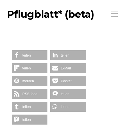
Pflugblatt* (beta)
teilen
teilen
teilen
E-Mail
merken
Pocket
RSS-feed
teilen
teilen
teilen
teilen