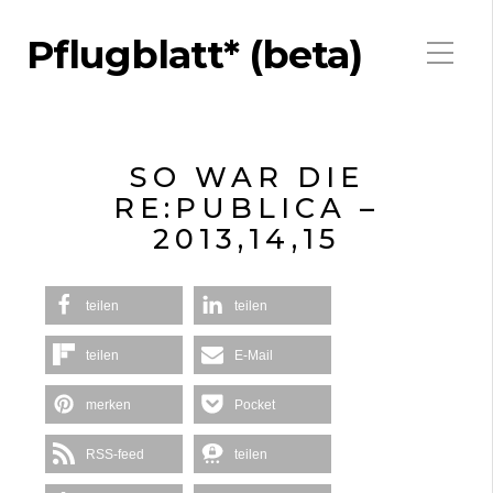
Pflugblatt* (beta)
SO WAR DIE
RE:PUBLICA –
2013,14,15
teilen
teilen
teilen
E-Mail
merken
Pocket
RSS-feed
teilen