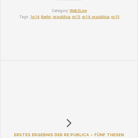
Category:
Web2Live
Tags:
1p14
,
Berlin
,
re:publica
,
rp13
,
rp14. re:publica
,
rp15
ERSTES ERGEBNIS DER RE:PUBLICA – FÜNF THESEN