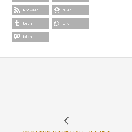
RSS-feed
teilen
teilen
teilen
teilen
DAS IST MEINE LEIDENSCHAFT – DAS, HIER!