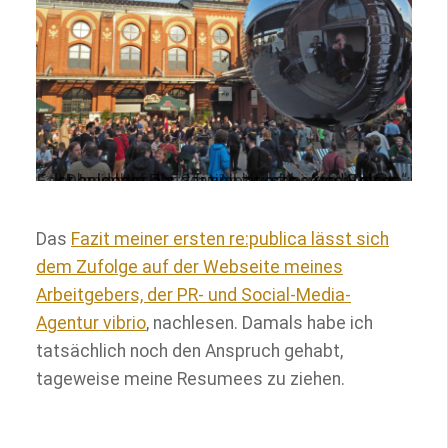
Fast beliebter als der viel zitierte „Affenfelsen“: der Innenhof der Station bei schönen Wetter. Der ideale Platz für Networking und Bier.
Das
Fazit meiner ersten re:publica lässt sich
dem Zufolge auf der Webseite meines
Arbeitgebers, der PR- und Social-Media-
Agentur vibrio
, nachlesen. Damals habe ich
tatsächlich noch den Anspruch gehabt,
tageweise meine Resumees zu ziehen.